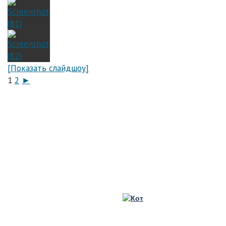
[Показать слайдшоу]
1
2
►