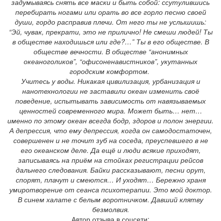
задумываясь снять все маски и быть собой: ссутулившись
перебирать ногами или орать во все горло песню своей
души, гордо расправив плечи. От него ты не услышишь:
“Эй, чувак, прекрати, это не прилично! Не смеши людей! Ты
в обществе находишься или где?…” Ты в его обществе. В
обществе вечности. В обществе “анонимных
океаноголиков”, “офисоненавистников”, укутанных
городским комфортом.
Учитесь у воды. Никакая цивилизация, урбанизация и
нанотехнологии не заставили океан изменить своё
поведение, испытывать зависимость от навязываемых
ценностей современного мира. Может быть… нет…
именно по этому океан всегда бодр, здоров и полон энергии.
А депрессия, что ему депрессия, когда он самодостаточен,
совершенен и не точит зуб на соседа, преуспевшего в не
его океанском деле. Да ещё и люди всякие приходят,
записываясь на приём на стойках регистрации рейсов
дальнего следования. Байки рассказывают, песни орут,
спорят, плачут и смеются… И уходят… Бережно храня
умиротворение от сеанса психотерапии. Это мой доктор.
В синем халате с белым воротничком. Давший клятву
безмолвия.
Автор отзыва в соцсети: