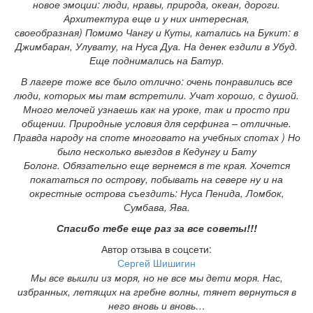
новое эмоции: люди, нравы, природа, океан, дороги.
Архитектура еще и у них интересная,
своеобразная) Помимо Чангу и Куты, катались на Букит: в
Джимбаран, Улувату, на Нуса Дуа. На денек ездили в Убуд.
Еще поднимались на Батур.
В лагере тоже все было отлично: очень понравились все
люди, которых мы там встретили. Учат хорошо, с душой.
Много мелочей узнаешь как на уроке, так и просто при
общении. Природные условия для серфинга – отличные.
Правда народу на споте многовато на учебных спотах ) Но
было несколько выездов в Кедунгу и Бату
Болонг. Обязательно еще вернемся в те края. Хочется
покататься по острову, побывать на севере ну и на
окрестные острова съездить: Нуса Пенида, Ломбок,
Сумбава, Ява.
Спасибо тебе еще раз за все советы!!!
Автор отзыва в соцсети:
Сергей Шишигин
Мы все вышли из моря, но не все мы дети моря. Нас,
избранных, летящих на гребне волны, тянет вернуться в
него вновь и вновь…