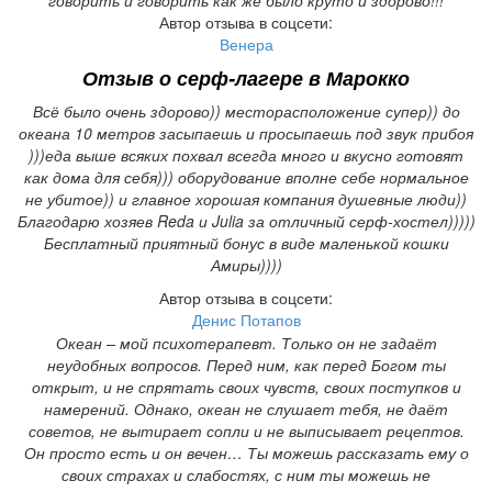
Автор отзыва в соцсети:
Венера
Отзыв о
серф-лагере в Марокко
Всё было очень здорово)) месторасположение супер)) до
океана 10 метров засыпаешь и просыпаешь под звук прибоя
)))еда выше всяких похвал всегда много и вкусно готовят
как дома для себя))) оборудование вполне себе нормальное
не убитое)) и главное хорошая компания душевные люди))
Благодарю хозяев Reda и Julia за отличный серф-хостел)))))
Бесплатный приятный бонус в виде маленькой кошки
Амиры))))
Автор отзыва в соцсети:
Денис Потапов
Океан – мой психотерапевт. Только он не задаёт
неудобных вопросов. Перед ним, как перед Богом ты
открыт, и не спрятать своих чувств, своих поступков и
намерений. Однако, океан не слушает тебя, не даёт
советов, не вытирает сопли и не выписывает рецептов.
Он просто есть и он вечен… Ты можешь рассказать ему о
своих страхах и слабостях, с ним ты можешь не