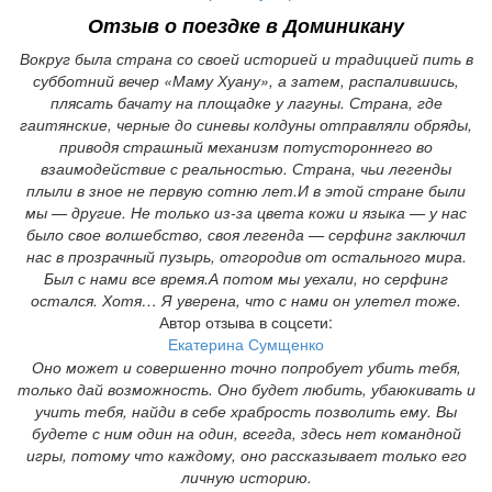
Отзыв о
поездке в Доминикану
Вокруг была страна со своей историей и традицией пить в
субботний вечер «Маму Хуану», а затем, распалившись,
плясать бачату на площадке у лагуны. Страна, где
гаитянские, черные до синевы колдуны отправляли обряды,
приводя страшный механизм потустороннего во
взаимодействие с реальностью. Страна, чьи легенды
плыли в зное не первую сотню лет.И в этой стране были
мы — другие. Не только из-за цвета кожи и языка — у нас
было свое волшебство, своя легенда — серфинг заключил
нас в прозрачный пузырь, отгородив от остального мира.
Был с нами все время.А потом мы уехали, но серфинг
остался. Хотя… Я уверена, что с нами он улетел тоже.
Автор отзыва в соцсети:
Екатерина Сумщенко
Оно может и совершенно точно попробует убить тебя,
только дай возможность. Оно будет любить, убаюкивать и
учить тебя, найди в себе храбрость позволить ему. Вы
будете с ним один на один, всегда, здесь нет командной
игры, потому что каждому, оно рассказывает только его
личную историю.