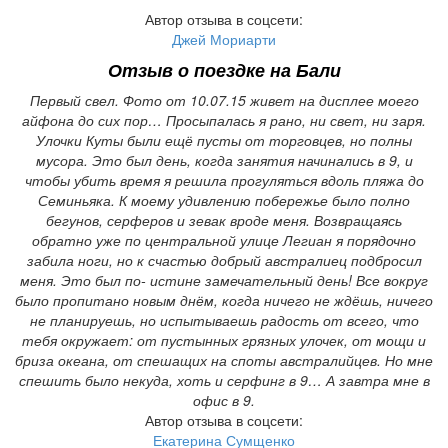
Автор отзыва в соцсети:
Джей Мориарти
Отзыв о
поездке на Бали
Первый свел. Фото от 10.07.15 живет на дисплее моего
айфона до сих пор… Просыпалась я рано, ни свет, ни заря.
Улочки Куты были ещё пусты от торговцев, но полны
мусора. Это был день, когда занятия начинались в 9, и
чтобы убить время я решила прогуляться вдоль пляжа до
Семиньяка. К моему удивлению побережье было полно
бегунов, серферов и зевак вроде меня. Возвращаясь
обратно уже по центральной улице Легиан я порядочно
забила ноги, но к счастью добрый австралиец подбросил
меня. Это был по- истине замечательный день! Все вокруг
было пропитано новым днём, когда ничего не ждёшь, ничего
не планируешь, но испытываешь радость от всего, что
тебя окружает: от пустынных грязных улочек, от мощи и
бриза океана, от спешащих на споты австралийцев. Но мне
спешить было некуда, хоть и серфинг в 9… А завтра мне в
офис в 9.
Автор отзыва в соцсети:
Екатерина Сумщенко