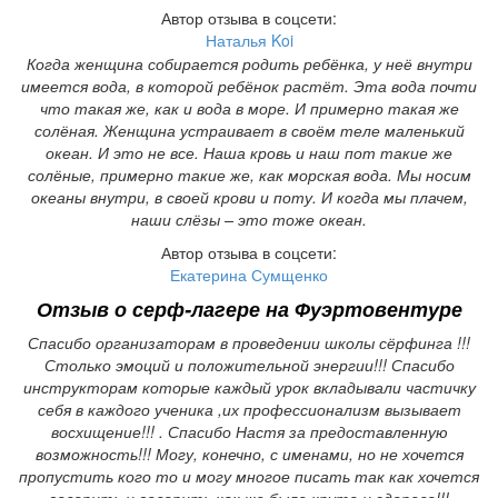
Автор отзыва в соцсети:
Наталья Koi
Когда женщина собирается родить ребёнка, у неё внутри
имеется вода, в которой ребёнок растёт. Эта вода почти
что такая же, как и вода в море. И примерно такая же
солёная. Женщина устраивает в своём теле маленький
океан. И это не все. Наша кровь и наш пот такие же
солёные, примерно такие же, как морская вода. Мы носим
океаны внутри, в своей крови и поту. И когда мы плачем,
наши слёзы – это тоже океан.
Автор отзыва в соцсети:
Екатерина Сумщенко
Отзыв о
серф-лагере на Фуэртовентуре
Спасибо организаторам в проведении школы сёрфинга !!!
Столько эмоций и положительной энергии!!! Спасибо
инструкторам которые каждый урок вкладывали частичку
себя в каждого ученика ,их профессионализм вызывает
восхищение!!!
. Спасибо Настя за предоставленную
возможность!!! Могу, конечно, с именами, но не хочется
пропустить кого то и могу многое писать так как хочется
говорить и говорить как же было круто и здорово!!!