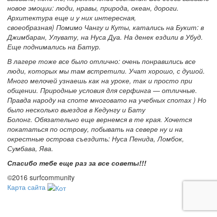
новое эмоции: люди, нравы, природа, океан, дороги.
Архитектура еще и у них интересная,
своеобразная) Помимо Чангу и Куты, катались на Букит: в
Джимбаран, Улувату, на Нуса Дуа. На денек ездили в Убуд.
Еще поднимались на Батур.
В лагере тоже все было отлично: очень понравились все
люди, которых мы там встретили. Учат хорошо, с душой.
Много мелочей узнаешь как на уроке, так и просто при
общении. Природные условия для серфинга — отличные.
Правда народу на споте многовато на учебных спотах ) Но
было несколько выездов в Кедунгу и Бату
Болонг. Обязательно еще вернемся в те края. Хочется
покататься по острову, побывать на севере ну и на
окрестные острова съездить: Нуса Пенида, Ломбок,
Сумбава, Ява.
Спасибо тебе еще раз за все советы!!!
©2016 surfcommunity
Карта сайта